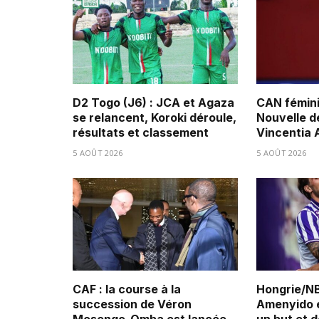
D2 Togo (J6) : JCA et Agaza
CAN fémini
se relancent, Koroki déroule,
Nouvelle d
résultats et classement
Vincentia
5 AOÛT 2026
5 AOÛT 2026
CAF : la course à la
Hongrie/NB
succession de Véron
Amenyido é