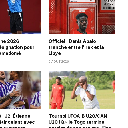
ne 2026 :
Officiel : Denis Abalo
ésignation pour
tranche entre l’Irak et la
 Amedomé
Libye
5 AOÛT 2026
 I J2: Étienne
Tournoi UFOA-B U20/CAN
tincelant avec
U20 (Q): le Togo termine