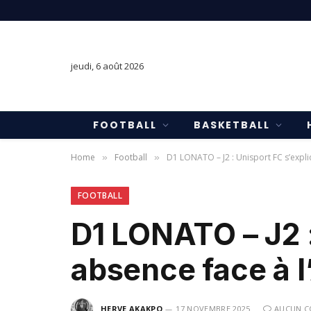
jeudi, 6 août 2026
FOOTBALL
BASKETBALL
Home
Football
D1 LONATO – J2 : Unisport FC s’expl
»
»
FOOTBALL
D1 LONATO – J2 :
absence face à 
HERVE AKAKPO
17 NOVEMBRE 2025
AUCUN C