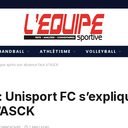
HANDBALL
ATHLÉTISME
VOLLEYBALL
ique après son absence face à l’ASCK
 Unisport FC s’expliq
l’ASCK
OMMENTAIRE
2 MINS READ