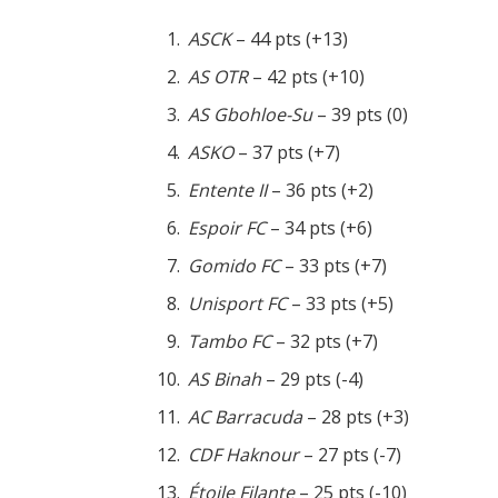
ASCK
– 44 pts (+13)
AS OTR
– 42 pts (+10)
AS Gbohloe-Su
– 39 pts (0)
ASKO
– 37 pts (+7)
Entente II
– 36 pts (+2)
Espoir FC
– 34 pts (+6)
Gomido FC
– 33 pts (+7)
Unisport FC
– 33 pts (+5)
Tambo FC
– 32 pts (+7)
AS Binah
– 29 pts (-4)
AC Barracuda
– 28 pts (+3)
CDF Haknour
– 27 pts (-7)
Étoile Filante
– 25 pts (-10)