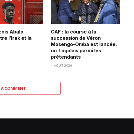
Denis Abalo
CAF : la course à la
re l’Irak et la
succession de Véron
Mosengo-Omba est lancée,
un Togolais parmi les
prétendants
4 AOÛT 2026
 A COMMENT