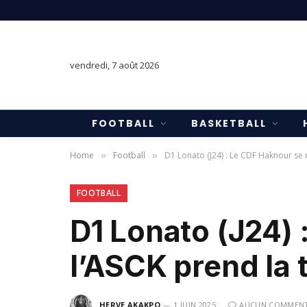
vendredi, 7 août 2026
FOOTBALL
BASKETBALL
Home
Football
D1 Lonato (J24) : Le CDF Haknour se r
»
»
FOOTBALL
D1 Lonato (J24) 
l’ASCK prend la 
HERVE AKAKPO
1 JUIN 2025
AUCUN COMMENT