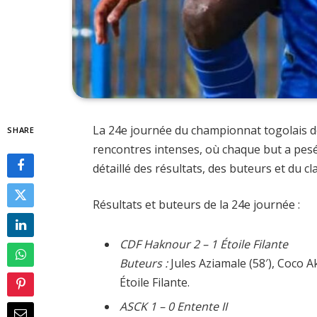
La 24e journée du championnat togolais de
SHARE
rencontres intenses, où chaque but a pesé 
détaillé des résultats, des buteurs et du c
Résultats et buteurs de la 24e journée :
CDF Haknour 2 – 1 Étoile Filante
Buteurs :
Jules Aziamale (58′), Coco A
Étoile Filante.
ASCK 1 – 0 Entente II