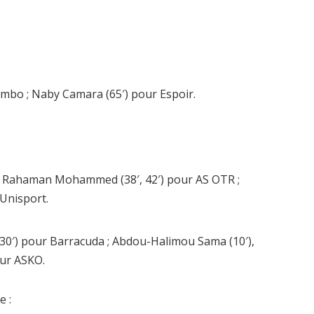
mbo ; Naby Camara (65′) pour Espoir.
.
l Rahaman Mohammed (38′, 42′) pour AS OTR ;
 Unisport.
0′) pour Barracuda ; Abdou-Halimou Sama (10′),
ur ASKO.
e :