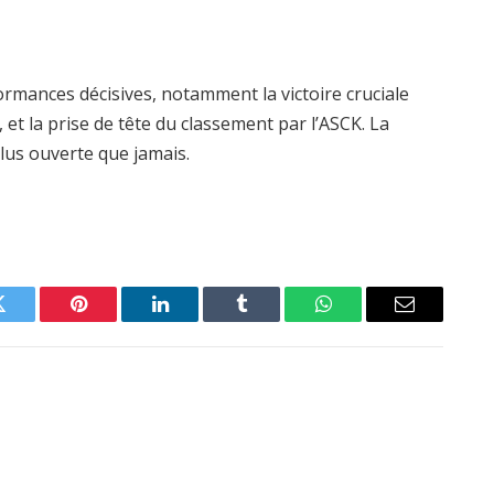
rmances décisives, notamment la victoire cruciale
et la prise de tête du classement par l’ASCK. La
plus ouverte que jamais.
Twitter
Pinterest
LinkedIn
Tumblr
WhatsApp
Email