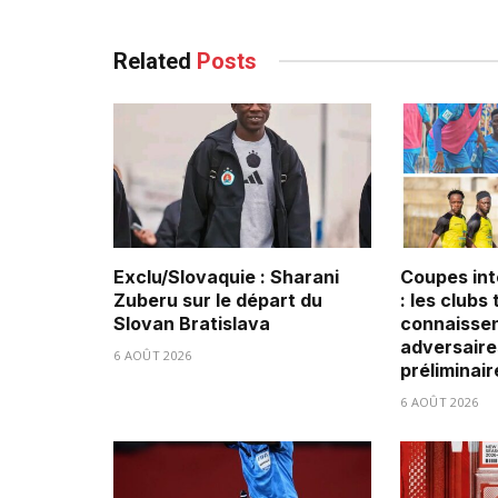
Related
Posts
Exclu/Slovaquie : Sharani
Coupes int
Zuberu sur le départ du
: les clubs
Slovan Bratislava
connaissen
adversaire
6 AOÛT 2026
préliminair
6 AOÛT 2026