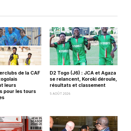
erclubs de la CAF
D2 Togo (J6) : JCA et Agaza
 togolais
se relancent, Koroki déroule,
t leurs
résultats et classement
s pour les tours
5 AOÛT 2026
es