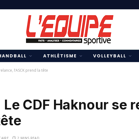
HANDBALL
ATHLÉTISME
VOLLEYBALL
elance, l’ASCK prend la tête
: Le CDF Haknour se r
tête
AIRE
2 MINS READ