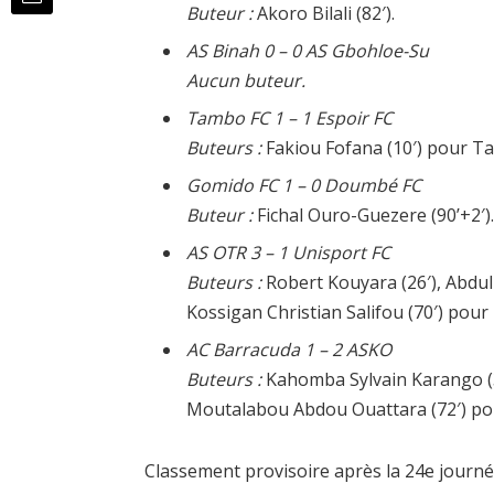
Buteur :
Akoro Bilali (82′).
AS Binah 0 – 0 AS Gbohloe-Su
Aucun buteur.
Tambo FC 1 – 1 Espoir FC
Buteurs :
Fakiou Fofana (10′) pour Ta
Gomido FC 1 – 0 Doumbé FC
Buteur :
Fichal Ouro-Guezere (90’+2′)
AS OTR 3 – 1 Unisport FC
Buteurs :
Robert Kouyara (26′), Abdu
Kossigan Christian Salifou (70′) pour
AC Barracuda 1 – 2 ASKO
Buteurs :
Kahomba Sylvain Karango (3
Moutalabou Abdou Ouattara (72′) po
Classement provisoire après la 24e journé