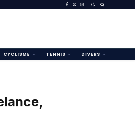
Facebook
X
Instagram
(Twitter)
CYCLISME
TENNIS
DIVERS
elance,