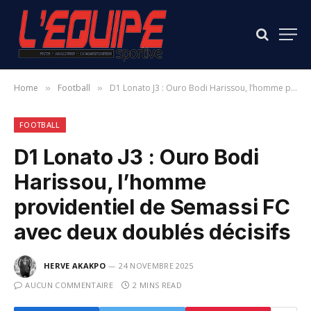
Home
Football
D1 Lonato J3 : Ouro Bodi Harissou, l’homme providentiel de Semassi FC avec deux doublés décisifs
»
»
FOOTBALL
D1 Lonato J3 : Ouro Bodi
Harissou, l’homme
providentiel de Semassi FC
avec deux doublés décisifs
HERVE AKAKPO
24 NOVEMBRE 2025
AUCUN COMMENTAIRE
2 MINS READ