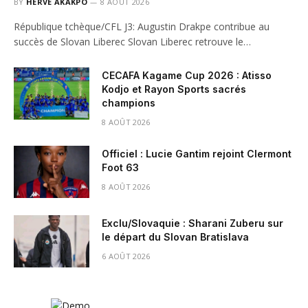
BY
HERVE AKAKPO
8 AOÛT 2026
République tchèque/CFL J3: Augustin Drakpe contribue au
succès de Slovan Liberec Slovan Liberec retrouve le…
CECAFA Kagame Cup 2026 : Atisso
Kodjo et Rayon Sports sacrés
champions
8 AOÛT 2026
Officiel : Lucie Gantim rejoint Clermont
Foot 63
8 AOÛT 2026
Exclu/Slovaquie : Sharani Zuberu sur
le départ du Slovan Bratislava
6 AOÛT 2026