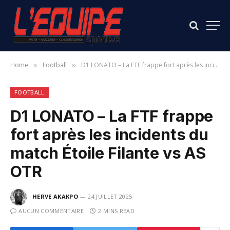
Home
Football
D1 LONATO – La FTF frappe fort après les incidents du match Étoile Filante vs AS OTR
»
»
FOOTBALL
D1 LONATO – La FTF frappe
fort après les incidents du
match Étoile Filante vs AS
OTR
HERVE AKAKPO
24 JUILLET 2025
AUCUN COMMENTAIRE
2 MINS READ