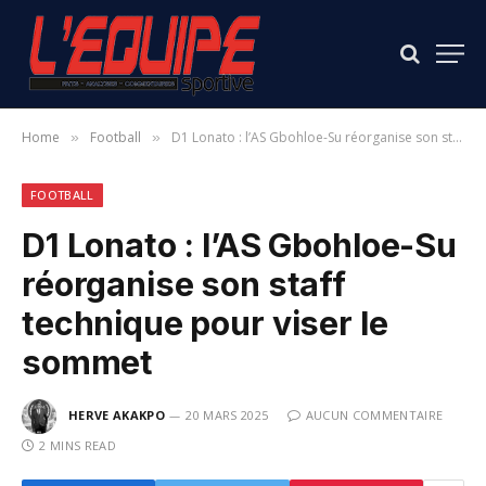
Home
Football
D1 Lonato : l’AS Gbohloe-Su réorganise son staff technique pour viser le sommet
»
»
FOOTBALL
D1 Lonato : l’AS Gbohloe-Su
réorganise son staff
technique pour viser le
sommet
HERVE AKAKPO
20 MARS 2025
AUCUN COMMENTAIRE
2 MINS READ