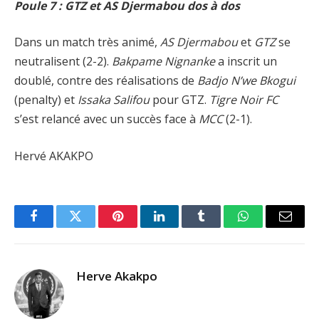
Poule 7 : GTZ et AS Djermabou dos à dos
Dans un match très animé,
AS Djermabou
et
GTZ
se
neutralisent (2-2).
Bakpame Nignanke
a inscrit un
doublé, contre des réalisations de
Badjo N’we Bkogui
(penalty) et
Issaka Salifou
pour GTZ.
Tigre Noir FC
s’est relancé avec un succès face à
MCC
(2-1).
Hervé AKAKPO
Facebook
Twitter
Pinterest
LinkedIn
Tumblr
WhatsApp
Email
Herve Akakpo