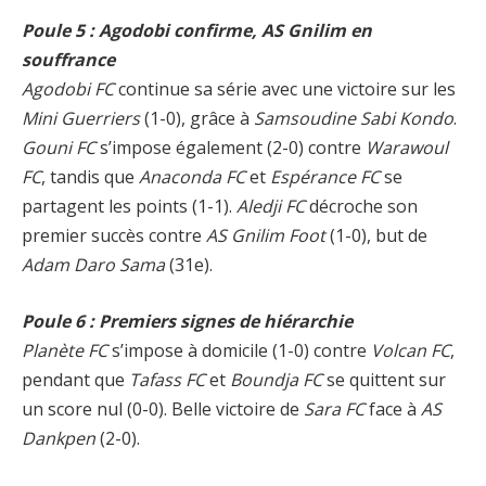
Poule 5 : Agodobi confirme, AS Gnilim en
souffrance
Agodobi FC
continue sa série avec une victoire sur les
Mini Guerriers
(1-0), grâce à
Samsoudine Sabi Kondo
.
Gouni FC
s’impose également (2-0) contre
Warawoul
FC
, tandis que
Anaconda FC
et
Espérance FC
se
partagent les points (1-1).
Aledji FC
décroche son
premier succès contre
AS Gnilim Foot
(1-0), but de
Adam Daro Sama
(31e).
Poule 6 : Premiers signes de hiérarchie
Planète FC
s’impose à domicile (1-0) contre
Volcan FC
,
pendant que
Tafass FC
et
Boundja FC
se quittent sur
un score nul (0-0). Belle victoire de
Sara FC
face à
AS
Dankpen
(2-0).