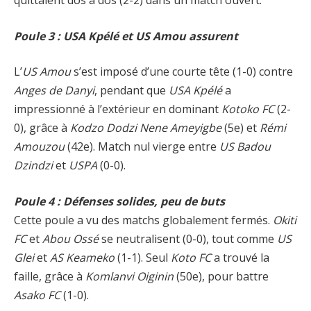
Poule 3 : USA Kpélé et US Amou assurent
L’
US Amou
s’est imposé d’une courte tête (1-0) contre
Anges de Danyi
, pendant que
USA Kpélé
a
impressionné à l’extérieur en dominant
Kotoko FC
(2-
0), grâce à
Kodzo Dodzi Nene Ameyigbe
(5e) et
Rémi
Amouzou
(42e). Match nul vierge entre
US Badou
Dzindzi
et
USPA
(0-0).
Poule 4 : Défenses solides, peu de buts
Cette poule a vu des matchs globalement fermés.
Okiti
FC
et
Abou Ossé
se neutralisent (0-0), tout comme
US
Glei
et
AS Keameko
(1-1). Seul
Koto FC
a trouvé la
faille, grâce à
Komlanvi Oiginin
(50e), pour battre
Asako FC
(1-0).