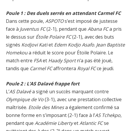
Poule 1 : Des duels serrés en attendant Carmel FC
Dans cette poule,
ASPOTO
s’est imposé de justesse
face à
Juventus FC
(2-1), pendant que
Abana FC
a pris
le dessus sur
Étoile Polaire FC
(2-1), avec des buts
signés
Kodjovi Kati
et
Edem Kodjo Asafo
.
Jean Baptiste
Homekou
a réduit le score pour Étoile Polaire. Le
match entre
FSA
et
Haady Sport
n’a pas été joué,
tandis que
Carmel FC
affrontera
Royal FC
ce jeudi.
Poule 2 : L’AS Dalavé frappe fort
L’
AS Dalavé
a signé un succès marquant contre
Olympique de Vo
(3-1), avec une prestation collective
maîtrisée.
Etoile des Mines
a également confirmé sa
bonne forme en s’imposant (2-1) face à l’
AS Tchekpo
,
pendant que
Académie Liberty
et
Atlantic FC
se
quittaient dos à dos (2-2) dans un match ouvert.