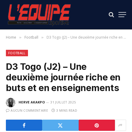
Home
Football
D3 Togo (J2) – Une deuxième journée riche en buts et en enseignements
»
»
FOOTBALL
D3 Togo (J2) – Une
deuxième journée riche en
buts et en enseignements
HERVE AKAKPO
31 JUILLET 2025
AUCUN COMMENTAIRE
3 MINS READ