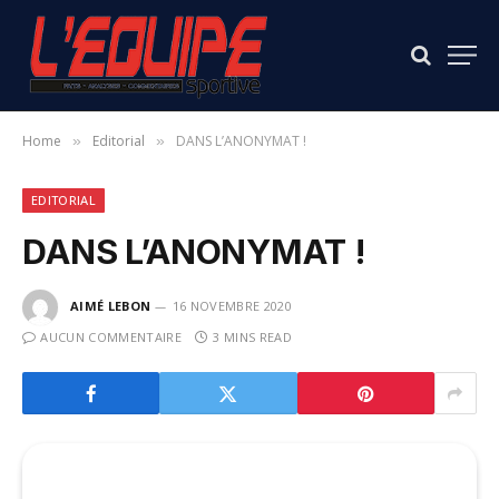
Home
Editorial
DANS L’ANONYMAT !
»
»
EDITORIAL
DANS L’ANONYMAT !
AIMÉ LEBON
16 NOVEMBRE 2020
AUCUN COMMENTAIRE
3 MINS READ