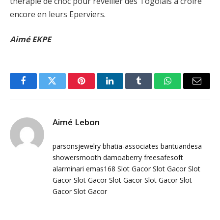
thérapie de choc pour réveiller des Togolais à croire
encore en leurs Eperviers.
Aimé EKPE
Facebook
Twitter
Pinterest
LinkedIn
Tumblr
WhatsApp
Email
Aimé Lebon
parsonsjewelry
bhatia-associates
bantuandesa
showersmooth
damoaberry
freesafesoft
alarminari
emas168
Slot Gacor
Slot Gacor
Slot
Gacor
Slot Gacor
Slot Gacor
Slot Gacor
Slot
Gacor
Slot Gacor