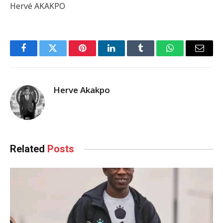
Hervé AKAKPO
Facebook
Twitter
Pinterest
LinkedIn
Tumblr
WhatsApp
Email
Herve Akakpo
Related
Posts