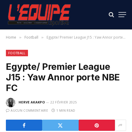
Home
Football
Egypte/ Premier League J15 : Yaw Annor porte NBE FC
»
»
FOOTBALL
Egypte/ Premier League
J15 : Yaw Annor porte NBE
FC
HERVE AKAKPO
22 FÉVRIER 2025
AUCUN COMMENTAIRE
1 MIN READ