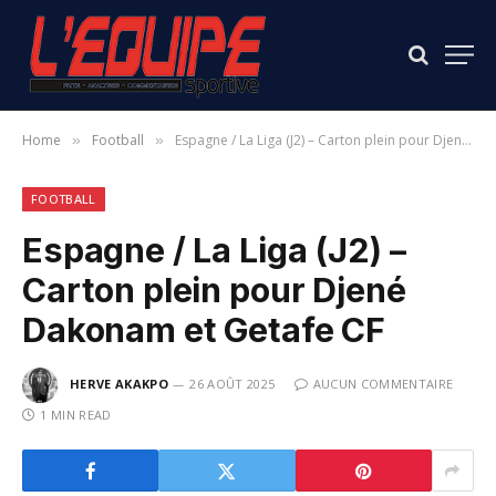
Home
Football
Espagne / La Liga (J2) – Carton plein pour Djené Dakonam et Getafe CF
»
»
FOOTBALL
Espagne / La Liga (J2) –
Carton plein pour Djené
Dakonam et Getafe CF
HERVE AKAKPO
26 AOÛT 2025
AUCUN COMMENTAIRE
1 MIN READ