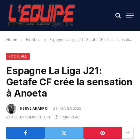
Home
Football
Espagne La Liga J21: Getafe CF crée la sensation à Anoeta
»
»
FOOTBALL
Espagne La Liga J21:
Getafe CF crée la sensation
à Anoeta
HERVE AKAKPO
26 JANVIER 2025
AUCUN COMMENTAIRE
1 MIN READ