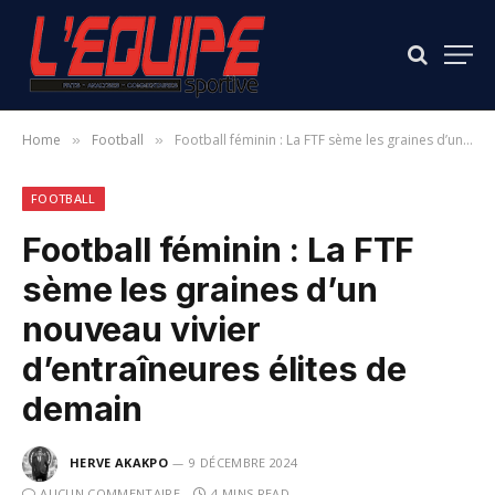
Home
Football
Football féminin : La FTF sème les graines d’un nouveau vivier d’entraîneures élites de demain
»
»
FOOTBALL
Football féminin : La FTF
sème les graines d’un
nouveau vivier
d’entraîneures élites de
demain
HERVE AKAKPO
9 DÉCEMBRE 2024
AUCUN COMMENTAIRE
4 MINS READ