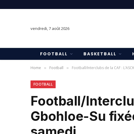
vendredi, 7 août 2026
FOOTBALL
BASKETBALL
Home
Football
Football/Interclubs de la CAF : L’ASC
»
»
FOOTBALL
Football/Interclu
Gbohloe-Su fixée
samedi