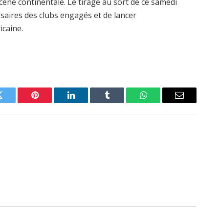
scène continentale. Le tirage au sort de ce samedi
saires des clubs engagés et de lancer
icaine.
Twitter
Pinterest
LinkedIn
Tumblr
WhatsApp
Email