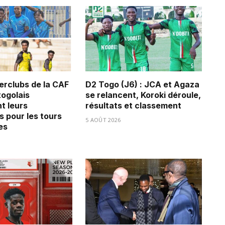
erclubs de la CAF
D2 Togo (J6) : JCA et Agaza
 togolais
se relancent, Koroki déroule,
t leurs
résultats et classement
s pour les tours
5 AOÛT 2026
es