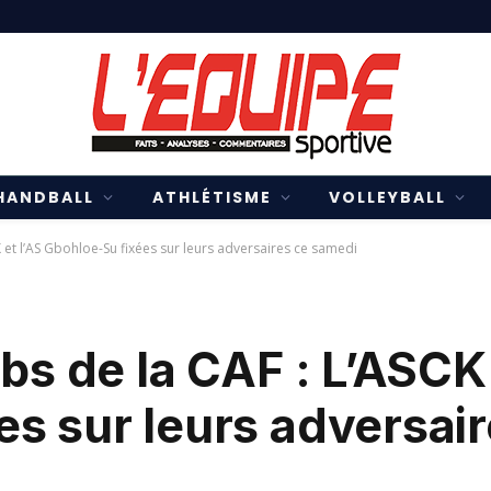
HANDBALL
ATHLÉTISME
VOLLEYBALL
K et l’AS Gbohloe-Su fixées sur leurs adversaires ce samedi
bs de la CAF : L’ASCK 
s sur leurs adversair