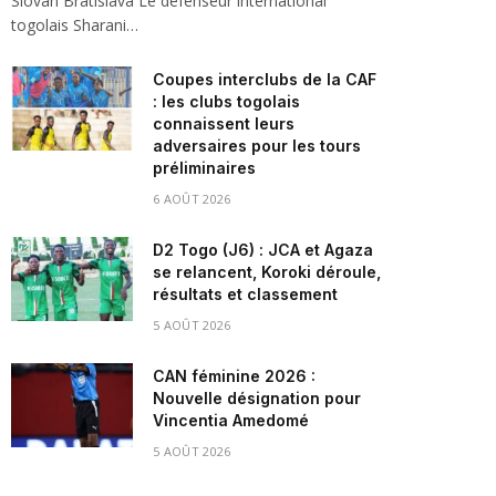
Slovan Bratislava Le défenseur international
togolais Sharani…
Coupes interclubs de la CAF
: les clubs togolais
connaissent leurs
adversaires pour les tours
préliminaires
6 AOÛT 2026
D2 Togo (J6) : JCA et Agaza
se relancent, Koroki déroule,
résultats et classement
5 AOÛT 2026
CAN féminine 2026 :
Nouvelle désignation pour
Vincentia Amedomé
5 AOÛT 2026