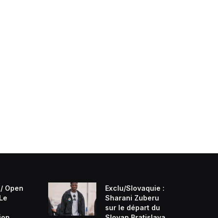
/ Open
Exclu/Slovaquie :
 Le
Sharani Zuberu
sur le départ du
ion
Slovan Bratislava