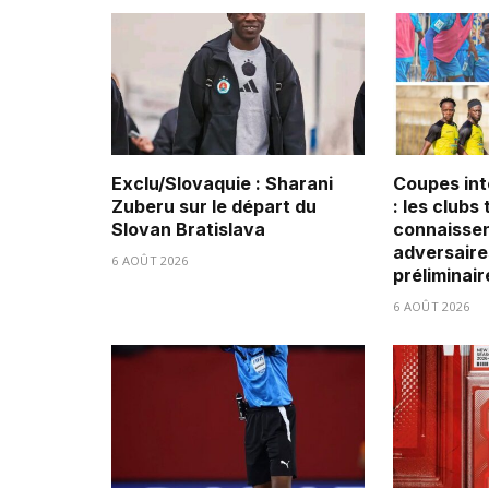
Exclu/Slovaquie : Sharani
Coupes int
Zuberu sur le départ du
: les clubs
Slovan Bratislava
connaissen
adversaire
6 AOÛT 2026
préliminair
6 AOÛT 2026