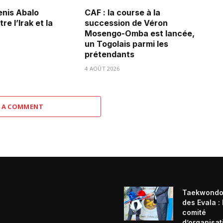
Denis Abalo
CAF : la course à la
re l’Irak et la
succession de Véron
Mosengo-Omba est lancée,
un Togolais parmi les
prétendants
4 AOÛT 2026
 A COMMENT
Taekwondo
des Evala :
comité
d’organisat