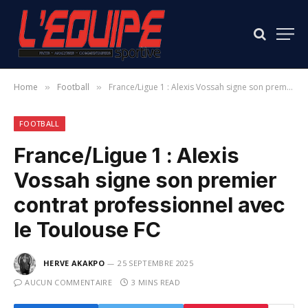
Home
Football
France/Ligue 1 : Alexis Vossah signe son premier contrat professionnel avec le Toulouse FC
»
»
FOOTBALL
France/Ligue 1 : Alexis
Vossah signe son premier
contrat professionnel avec
le Toulouse FC
HERVE AKAKPO
25 SEPTEMBRE 2025
AUCUN COMMENTAIRE
3 MINS READ