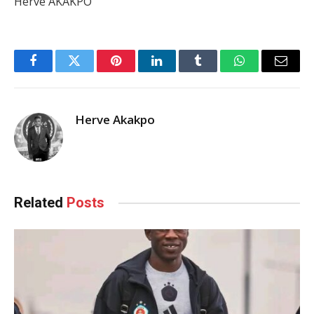
Hervé AKAKPO
Facebook
Twitter
Pinterest
LinkedIn
Tumblr
WhatsApp
Email
Herve Akakpo
Related
Posts