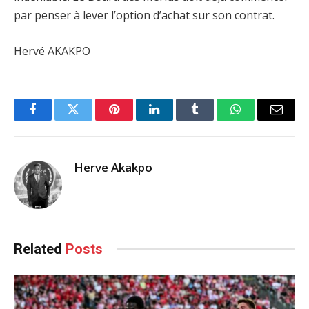
par penser à lever l’option d’achat sur son contrat.
Hervé AKAKPO
Facebook
Twitter
Pinterest
LinkedIn
Tumblr
WhatsApp
Email
Herve Akakpo
Related
Posts