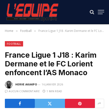
Home
Football
France Ligue 1 J18 : Karim Dermane et le FC Lorient enfoncent l’AS Monaco
»
»
FOOTBALL
France Ligue 1 J18 : Karim
Dermane et le FC Lorient
enfoncent l’AS Monaco
HERVE AKAKPO
16 JANVIER 2026
AUCUN COMMENTAIRE
1 MIN READ