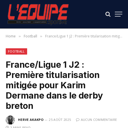
Home
Football
France/Ligue 1 J2 : Première titularisation mitigée pour Karim Dermane dans le derby breton
»
»
FOOTBALL
France/Ligue 1 J2 :
Première titularisation
mitigée pour Karim
Dermane dans le derby
breton
HERVE AKAKPO
25 AOÛT 2025
AUCUN COMMENTAIRE
2 MINS READ