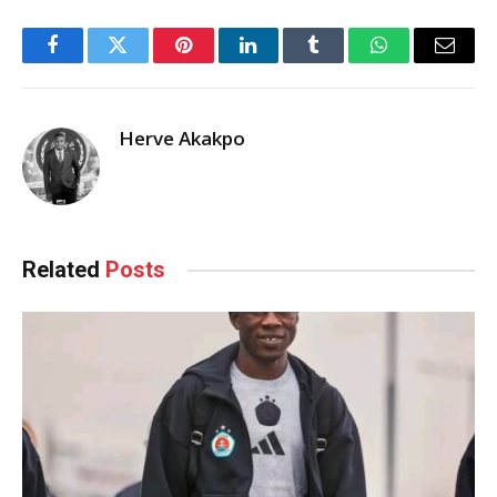
Facebook
Twitter
Pinterest
LinkedIn
Tumblr
WhatsApp
Email
Herve Akakpo
Related
Posts