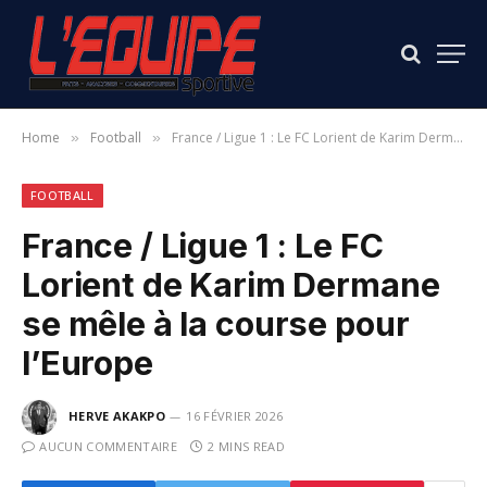
Home
Football
France / Ligue 1 : Le FC Lorient de Karim Dermane se mêle à la course pour l’Europe
»
»
FOOTBALL
France / Ligue 1 : Le FC
Lorient de Karim Dermane
se mêle à la course pour
l’Europe
HERVE AKAKPO
16 FÉVRIER 2026
AUCUN COMMENTAIRE
2 MINS READ