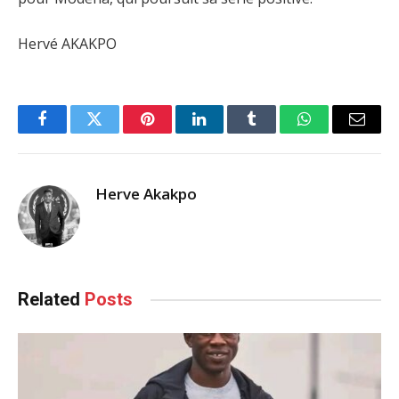
Hervé AKAKPO
Facebook
Twitter
Pinterest
LinkedIn
Tumblr
WhatsApp
Email
Herve Akakpo
Related
Posts