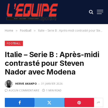
Home
Football
Italie – Serie B : Après-midi contrasté pour Steven Nador avec Modena
»
»
FOOTBALL
Italie – Serie B : Après-midi
contrasté pour Steven
Nador avec Modena
HERVE AKAKPO
31 JANVIER 2026
AUCUN COMMENTAIRE
1 MIN READ