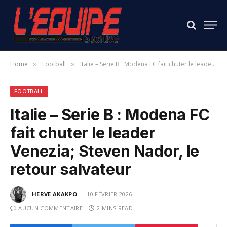
Home
Football
Italie – Serie B : Modena FC fait chuter le leader Venezia; Steven Nador, le retour salvateur
»
»
FOOTBALL
Italie – Serie B : Modena FC
fait chuter le leader
Venezia; Steven Nador, le
retour salvateur
HERVE AKAKPO
10 FÉVRIER 2026
AUCUN COMMENTAIRE
2 MINS READ