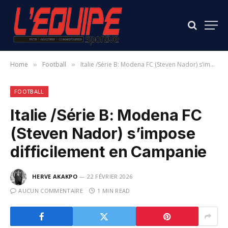
Home
Football
Italie /Série B: Modena FC (Steven Nador) s’impose difficilement en Campanie
»
»
FOOTBALL
Italie /Série B: Modena FC
(Steven Nador) s’impose
difficilement en Campanie
HERVE AKAKPO
22 FÉVRIER 2026
AUCUN COMMENTAIRE
1 MIN READ