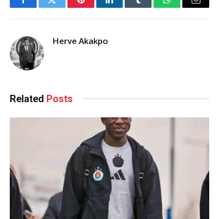
Facebook
Twitter
Pinterest
LinkedIn
Tumblr
WhatsApp
Email
Herve Akakpo
Related
Posts