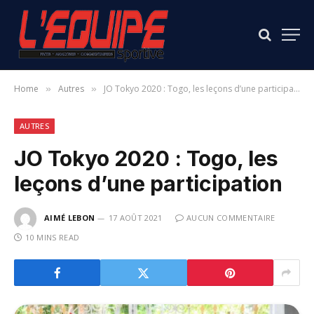
Home
Autres
JO Tokyo 2020 : Togo, les leçons d’une participation
»
»
AUTRES
JO Tokyo 2020 : Togo, les
leçons d’une participation
AIMÉ LEBON
17 AOÛT 2021
AUCUN COMMENTAIRE
10 MINS READ