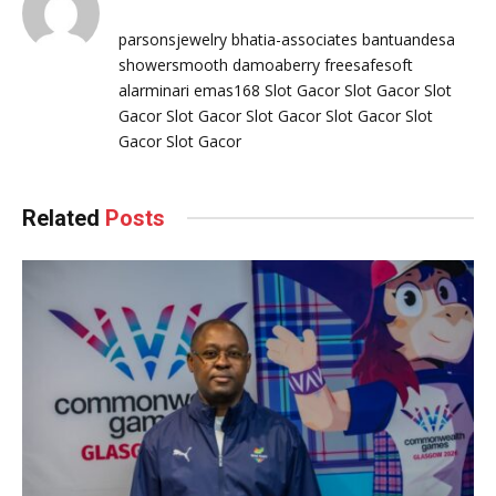
parsonsjewelry
bhatia-associates
bantuandesa
showersmooth
damoaberry
freesafesoft
alarminari
emas168
Slot Gacor
Slot Gacor
Slot
Gacor
Slot Gacor
Slot Gacor
Slot Gacor
Slot
Gacor
Slot Gacor
Related
Posts