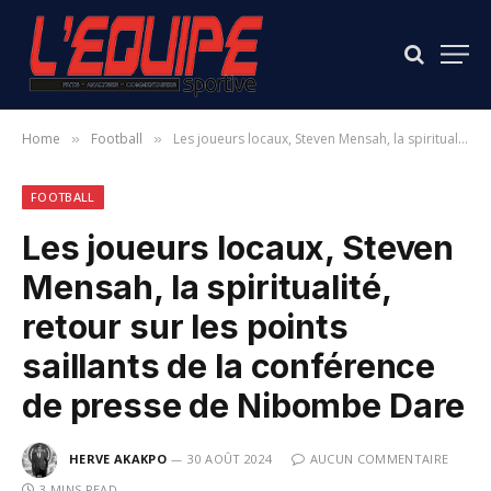
Home
Football
Les joueurs locaux, Steven Mensah, la spiritualité, retour sur les points saillants de la conférence de presse de Nibombe Dare
»
»
FOOTBALL
Les joueurs locaux, Steven
Mensah, la spiritualité,
retour sur les points
saillants de la conférence
de presse de Nibombe Dare
HERVE AKAKPO
30 AOÛT 2024
AUCUN COMMENTAIRE
3 MINS READ