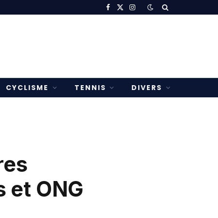
Facebook
X
Instagram
(Twitter)
CYCLISME
TENNIS
DIVERS
res
ns et ONG