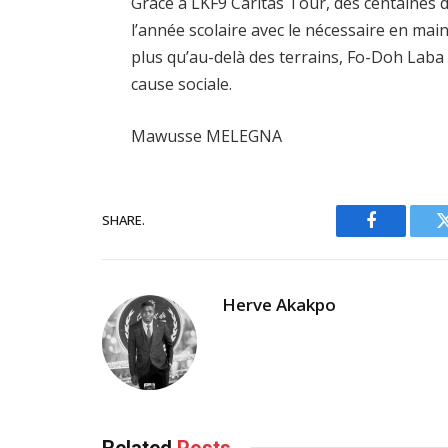
Grâce à LKF9 Caritas Tour, des centaines 
l’année scolaire avec le nécessaire en mai
plus qu’au-delà des terrains, Fo-Doh Laba
cause sociale.
Mawusse MELEGNA
SHARE.
Facebook
Herve Akakpo
Related
Posts