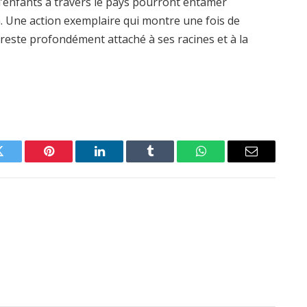
d’enfants à travers le pays pourront entamer
n. Une action exemplaire qui montre une fois de
 reste profondément attaché à ses racines et à la
Twitter
Pinterest
LinkedIn
Tumblr
WhatsApp
Email