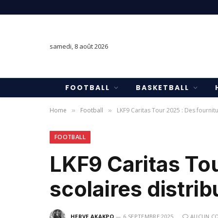
samedi, 8 août 2026
FOOTBALL
BASKETBALL
Home
Football
LKF9 Caritas Tour 2025 : Des fournit
»
»
FOOTBALL
LKF9 Caritas Tou
scolaires distri
HERVE AKAKPO
6 SEPTEMBRE 2025
AUCUN C