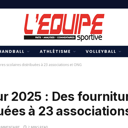
HANDBALL
ATHLÉTISME
VOLLEYBALL
ures scolaires distribuées à 23 associations et ONG
r 2025 : Des fournitu
buées à 23 associatio
OMMENTAIRE
2 MINS READ