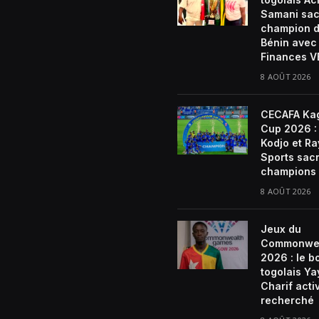
Samani sac
champion 
Bénin avec
Finances 
8 AOÛT 2026
CECAFA Ka
Cup 2026 : 
Kodjo et R
Sports sac
champions
8 AOÛT 2026
Jeux du
Commonwe
2026 : le b
togolais Ya
Charif act
recherché