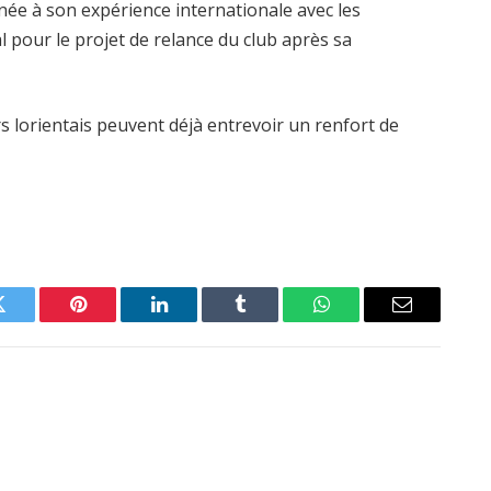
née à son expérience internationale avec les
al pour le projet de relance du club après sa
ers lorientais peuvent déjà entrevoir un renfort de
Twitter
Pinterest
LinkedIn
Tumblr
WhatsApp
Email