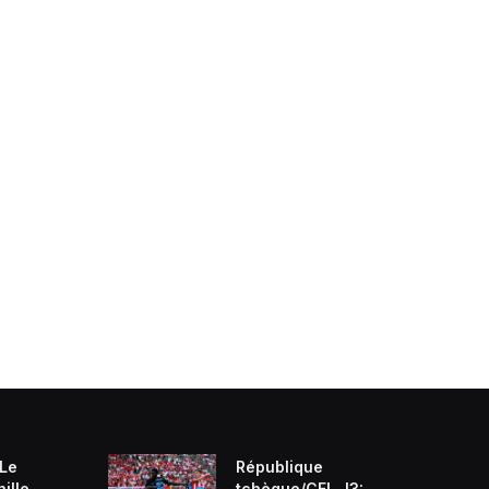
 Le
République
ille
tchèque/CFL J3: