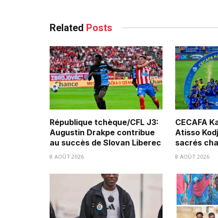
Related
Posts
République tchèque/CFL J3:
CECAFA Ka
Augustin Drakpe contribue
Atisso Kod
au succès de Slovan Liberec
sacrés ch
8 AOÛT 2026
8 AOÛT 2026