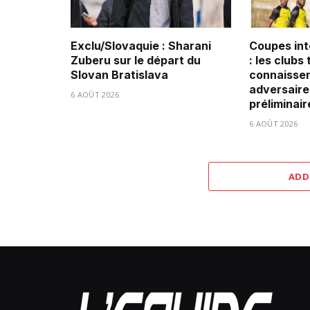
Exclu/Slovaquie : Sharani
Coupes int
Zuberu sur le départ du
: les clubs
Slovan Bratislava
connaissen
adversaire
6 AOÛT 2026
préliminair
6 AOÛT 2026
ADD