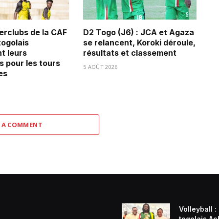
erclubs de la CAF
D2 Togo (J6) : JCA et Agaza
 togolais
se relancent, Koroki déroule,
t leurs
résultats et classement
s pour les tours
5 AOÛT 2026
es
 A COMMENT
Volleyball :
togolais Ach