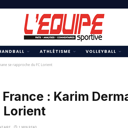
HANDBALL
ATHLÉTISME
VOLLEYBALL
mane se rapproche du FC Lorient
1 France : Karim Derm
 Lorient
TAIRE
1 MIN READ