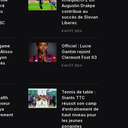
ré
Augustin Drakpe
du
contribue au
succès de Slovan
VBC
Liberec
8 AOÛT 2026
game
Officiel : Lucie
Atisso
Gantim rejoint
ayon
Clermont Foot 63
rés
8 AOÛT 2026
Tennis de table :
alth
Giants TTC
oxeur
réussit son camp
ya
d’entraînement de
ivement
haut niveau pour
les jeunes
pongistes