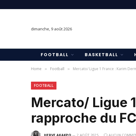
dimanche, 9 août 2026
FOOTBALL
BASKETBALL
Home
Football
Mercato/ Ligue 1 France : Karim Der
»
»
FOOTBALL
Mercato/ Ligue 
rapproche du FC
HERVE AKAKPO
2 AOÛT 2025
AUCUN COMMEN