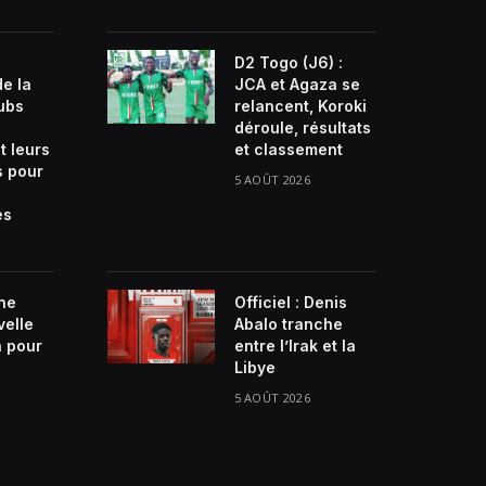
D2 Togo (J6) :
de la
JCA et Agaza se
lubs
relancent, Koroki
déroule, résultats
t leurs
et classement
s pour
5 AOÛT 2026
es
ne
Officiel : Denis
velle
Abalo tranche
n pour
entre l’Irak et la
Libye
5 AOÛT 2026