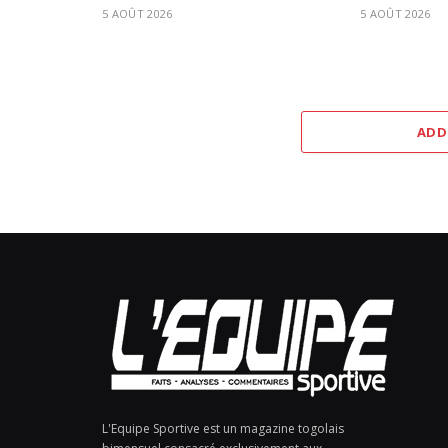
5 AOÛT 2026
5 AOÛT 2026
ADD
L'Equipe Sportive est un magazine togolais