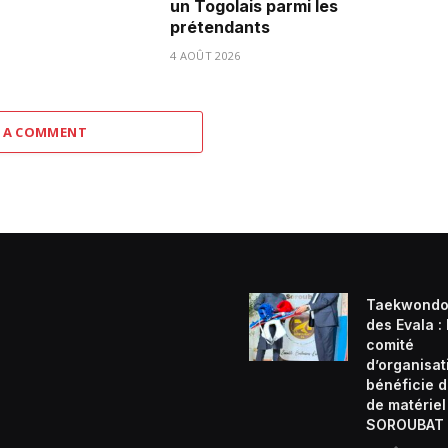
un Togolais parmi les
prétendants
4 AOÛT 2026
 A COMMENT
Taekwondo
des Evala :
comité
d’organisat
bénéficie d
de matériel
SOROUBAT 