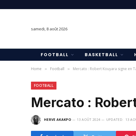
samedi, 8 août 2026
FOOTBALL
BASKETBALL
Home
Football
Mercato : Robert Kouyara signe en T
»
»
FOOTBALL
Mercato : Rober
HERVE AKAKPO
13 AOÛT 2024
UPDATED:
13 AO