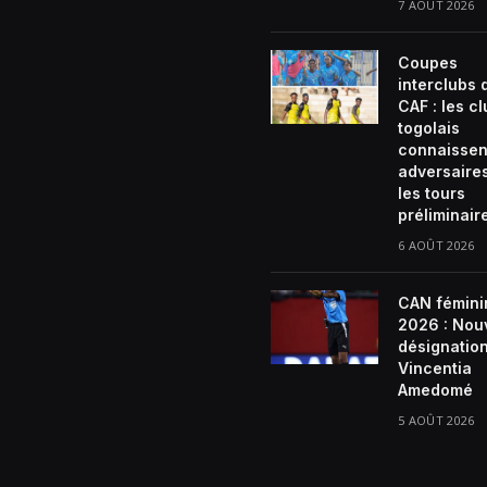
7 AOÛT 2026
Coupes
interclubs 
CAF : les c
togolais
connaissen
adversaire
les tours
préliminair
6 AOÛT 2026
CAN fémini
2026 : Nou
désignatio
Vincentia
Amedomé
5 AOÛT 2026