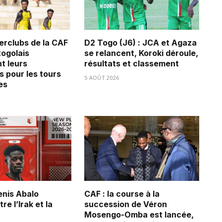
erclubs de la CAF
D2 Togo (J6) : JCA et Agaza
 togolais
se relancent, Koroki déroule,
t leurs
résultats et classement
s pour les tours
5 AOÛT 2026
es
Denis Abalo
CAF : la course à la
re l’Irak et la
succession de Véron
Mosengo-Omba est lancée,