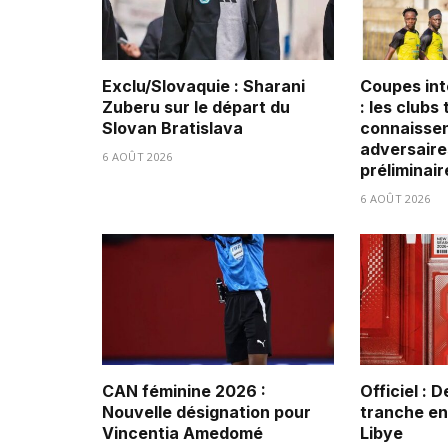
Exclu/Slovaquie : Sharani
Coupes int
Zuberu sur le départ du
: les clubs
Slovan Bratislava
connaissen
adversaire
6 AOÛT 2026
préliminair
6 AOÛT 2026
CAN féminine 2026 :
Officiel : 
Nouvelle désignation pour
tranche ent
Vincentia Amedomé
Libye