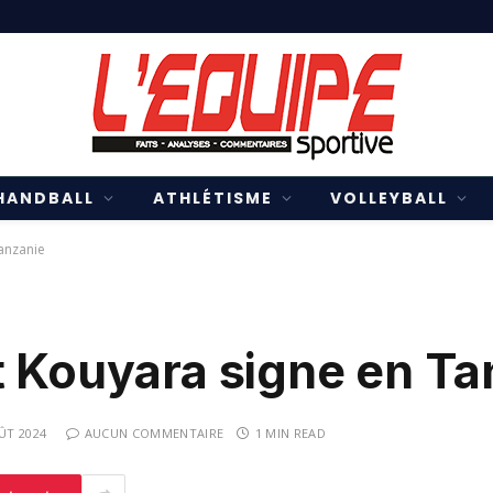
HANDBALL
ATHLÉTISME
VOLLEYBALL
anzanie
t Kouyara signe en Ta
ÛT 2024
AUCUN COMMENTAIRE
1 MIN READ