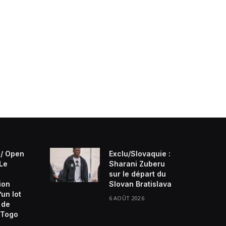
/ Open
Exclu/Slovaquie :
 Le
Sharani Zuberu
sur le départ du
ion
Slovan Bratislava
’un lot
6 AOÛT 2026
 de
Togo