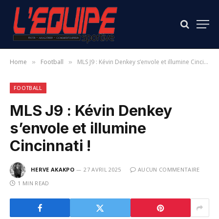
Home
Football
MLS J9 : Kévin Denkey s’envole et illumine Cincinnati !
»
»
FOOTBALL
MLS J9 : Kévin Denkey
s’envole et illumine
Cincinnati !
HERVE AKAKPO
27 AVRIL 2025
AUCUN COMMENTAIRE
1 MIN READ