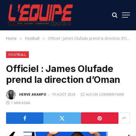
Home
Football
Officiel : James Olufade prend la direction d’Oman
»
»
FOOTBALL
Officiel : James Olufade
prend la direction d’Oman
HERVE AKAKPO
19 AOÛT 2024
AUCUN COMMENTAIRE
1 MIN READ