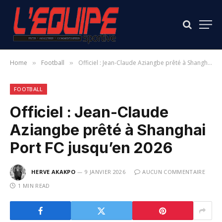
Home
Football
Officiel : Jean-Claude Aziangbe prêté à Shanghai Port FC jusqu’en 2026
»
»
FOOTBALL
Officiel : Jean-Claude
Aziangbe prêté à Shanghai
Port FC jusqu’en 2026
HERVE AKAKPO
9 JANVIER 2026
AUCUN COMMENTAIRE
1 MIN READ