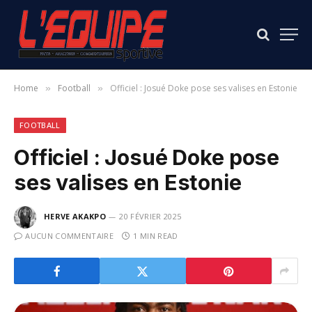
Home
Football
Officiel : Josué Doke pose ses valises en Estonie
»
»
FOOTBALL
Officiel : Josué Doke pose
ses valises en Estonie
HERVE AKAKPO
20 FÉVRIER 2025
AUCUN COMMENTAIRE
1 MIN READ