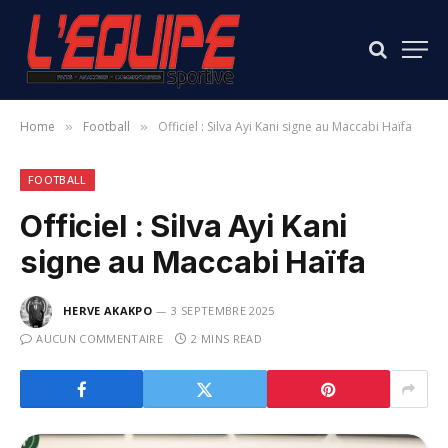
Home
Football
Officiel : Silva Ayi Kani signe au Maccabi Haïfa
»
»
FOOTBALL
Officiel : Silva Ayi Kani
signe au Maccabi Haïfa
HERVE AKAKPO
3 SEPTEMBRE 2025
AUCUN COMMENTAIRE
2 MINS READ