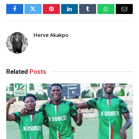
Facebook
Twitter
Pinterest
LinkedIn
Tumblr
WhatsApp
Email
Herve Akakpo
Related
Posts