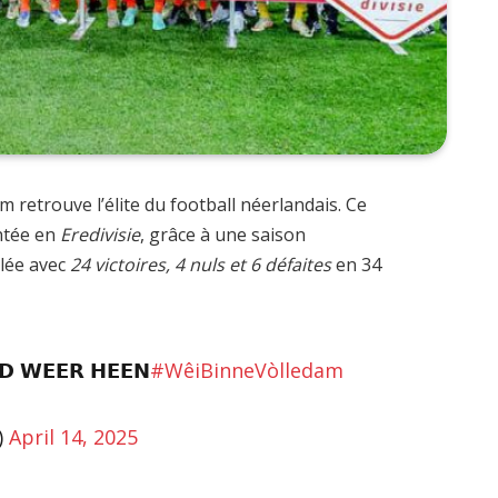
 retrouve l’élite du football néerlandais. Ce
ntée en
Eredivisie
, grâce à une saison
lée avec
24 victoires, 4 nuls et 6 défaites
en 34
𝗗 𝗪𝗘𝗘𝗥 𝗛𝗘𝗘𝗡
#WêiBinneVòlledam
)
April 14, 2025