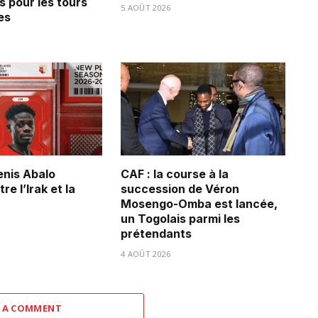
s pour les tours
5 AOÛT 2026
es
Denis Abalo
CAF : la course à la
re l’Irak et la
succession de Véron
Mosengo-Omba est lancée,
un Togolais parmi les
prétendants
4 AOÛT 2026
 A COMMENT