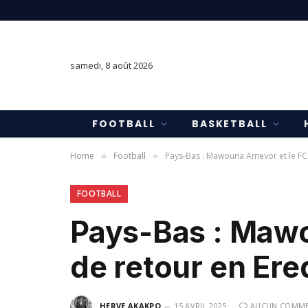
samedi, 8 août 2026
FOOTBALL
BASKETBALL
Home
Football
Pays-Bas : Mawouna Amevor et le FC 
»
»
FOOTBALL
Pays-Bas : Maw
de retour en Ered
HERVE AKAKPO
15 AVRIL 2025
AUCUN COMME