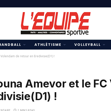
HANDBALL
ATHLÉTISME
VOLLEYBALL
Volendam de retour en Eredivisie(D1) !
ouna Amevor et le FC
ivisie(D1) !
NTAIRE
2 MINS READ