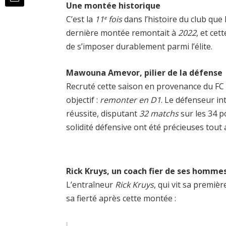
Une montée historique
C’est la
11ᵉ fois
dans l’histoire du club que
dernière montée remontait à
2022
, et cet
de s’imposer durablement parmi l’élite.
Mawouna Amevor, pilier de la défense
Recruté cette saison en provenance du F
objectif :
remonter en D1
. Le défenseur in
réussite, disputant
32 matchs
sur les 34 p
solidité défensive ont été précieuses tout 
Rick Kruys, un coach fier de ses homme
L’entraîneur
Rick Kruys
, qui vit sa premiè
sa fierté après cette montée :