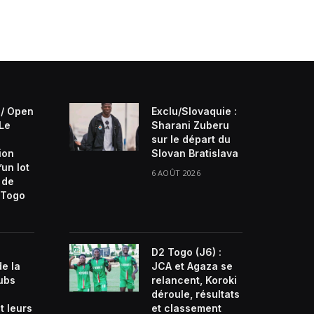
/ Open
Exclu/Slovaquie :
 Le
Sharani Zuberu
sur le départ du
ion
Slovan Bratislava
’un lot
6 AOÛT 2026
 de
Togo
D2 Togo (J6) :
de la
JCA et Agaza se
lubs
relancent, Koroki
déroule, résultats
t leurs
et classement