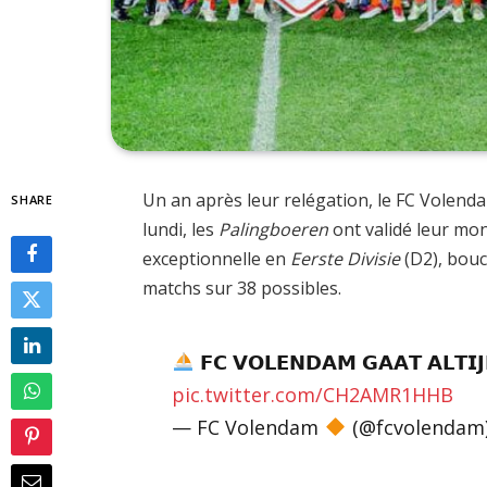
Un an après leur relégation, le FC Volendam
SHARE
lundi, les
Palingboeren
ont validé leur mo
exceptionnelle en
Eerste Divisie
(D2), bouc
matchs sur 38 possibles.
𝗙𝗖 𝗩𝗢𝗟𝗘𝗡𝗗𝗔𝗠 𝗚𝗔𝗔𝗧 𝗔𝗟𝗧𝗜
pic.twitter.com/CH2AMR1HHB
— FC Volendam
(@fcvolendam