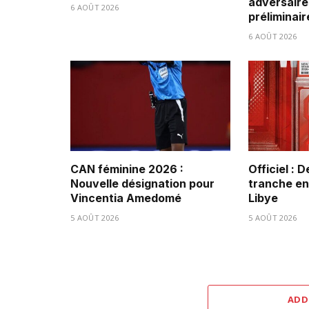
adversaire
6 AOÛT 2026
préliminair
6 AOÛT 2026
CAN féminine 2026 :
Officiel : 
Nouvelle désignation pour
tranche ent
Vincentia Amedomé
Libye
5 AOÛT 2026
5 AOÛT 2026
ADD