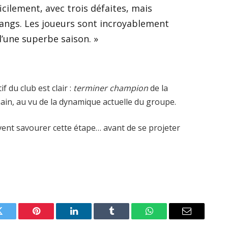
cilement, avec trois défaites, mais
rangs. Les joueurs sont incroyablement
’une superbe saison. »
f du club est clair :
terminer champion
de la
ain, au vu de la dynamique actuelle du groupe.
t savourer cette étape… avant de se projeter
Twitter
Pinterest
LinkedIn
Tumblr
WhatsApp
Email