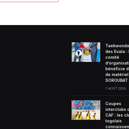
Taekwondo
des Evala :
comité
d’organisat
bénéficie d
de matériel
SOROUBAT 
7 AOÛT 2026
Coupes
interclubs 
CAF : les c
togolais
connaissen