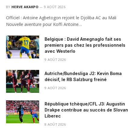
BY
HERVE AKAKPO
9 AOÛT 2026
Officiel : Antoine Agbetogon rejoint le Djoliba AC au Mali
Nouvelle aventure pour Koffi Antoine…
Belgique : David Amegnaglo fait ses
premiers pas chez les professionnels
avec Westerlo
9 AOÛT 2026
Autriche/Bundesliga J2: Kevin Boma
décisif, le RB Salzburg freiné
9 AOÛT 2026
République tchèque/CFL J3: Augustin
Drakpe contribue au succès de Slovan
Liberec
8 AOÛT 2026