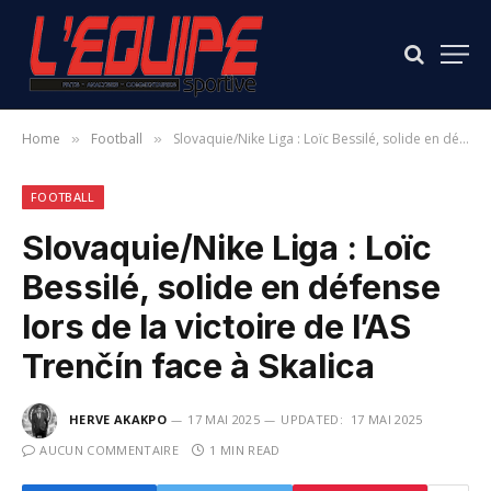
Home
Football
Slovaquie/Nike Liga : Loïc Bessilé, solide en défense lors de la victoire de l’AS Trenčín face à Skalica
»
»
FOOTBALL
Slovaquie/Nike Liga : Loïc
Bessilé, solide en défense
lors de la victoire de l’AS
Trenčín face à Skalica
HERVE AKAKPO
17 MAI 2025
UPDATED:
17 MAI 2025
AUCUN COMMENTAIRE
1 MIN READ