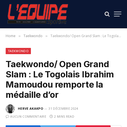
Home
Taekwondo
Taekwondo/ Open Grand Slam : Le Togolais Ibrahim Mamoudou remporte la médaille d’or
»
»
TAEKWONDO
Taekwondo/ Open Grand
Slam : Le Togolais Ibrahim
Mamoudou remporte la
médaille d’or
HERVE AKAKPO
31 DÉCEMBRE 2024
AUCUN COMMENTAIRE
2 MINS READ