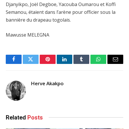
Djanyikpo, Joël Degboe, Yacouba Oumarou et Koffi
Semanou, étaient dans l’arène pour officier sous la
bannière du drapeau togolais.
Mawusse MELEGNA
Facebook
Twitter
Pinterest
LinkedIn
Tumblr
WhatsApp
Email
Herve Akakpo
Related
Posts