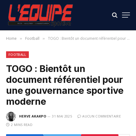
Home
Football
TOGO : Bientôt un document référentiel pour une gouvernance sportive moderne
»
»
FOOTBALL
TOGO : Bientôt un
document référentiel pour
une gouvernance sportive
moderne
HERVE AKAKPO
31 MAI 2025
AUCUN COMMENTAIRE
2 MINS READ