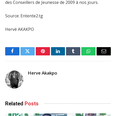
des Conseillers de Jeunesse de 2009 à nos jours.
Source: Entente2.tg
Hervé AKAKPO
Facebook
Twitter
Pinterest
LinkedIn
Tumblr
WhatsApp
Email
Herve Akakpo
Related
Posts