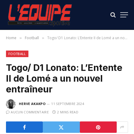
Home
Football
Togo/ D1 Lonato: L’Entente II de Lomé a un nouvel entraîneur
»
»
FOOTBALL
Togo/ D1 Lonato: L’Entente
II de Lomé a un nouvel
entraîneur
HERVE AKAKPO
11 SEPTEMBRE 2024
AUCUN COMMENTAIRE
2 MINS READ