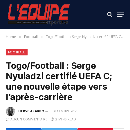
Home
Football
Togo/Football : Serge Nyuiadzi certifié UEFA C; une nouvelle étape vers l’après-carrière
»
»
FOOTBALL
Togo/Football : Serge
Nyuiadzi certifié UEFA C;
une nouvelle étape vers
l’après-carrière
HERVE AKAKPO
3 DÉCEMBRE 2025
AUCUN COMMENTAIRE
2 MINS READ