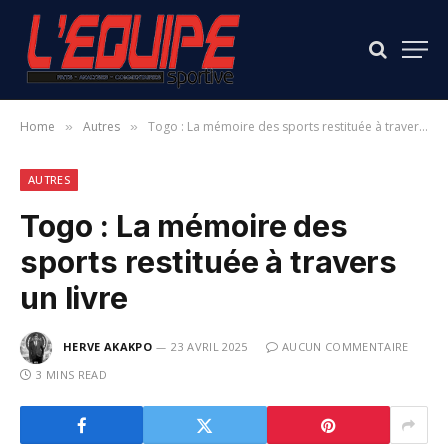
Home
Autres
Togo : La mémoire des sports restituée à travers un livre
»
»
AUTRES
Togo : La mémoire des
sports restituée à travers
un livre
HERVE AKAKPO
23 AVRIL 2025
AUCUN COMMENTAIRE
3 MINS READ