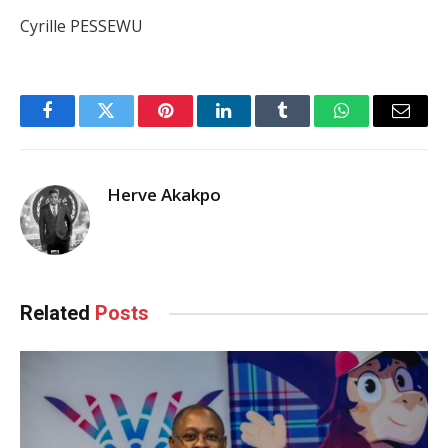
Cyrille PESSEWU
Facebook
Twitter
Pinterest
LinkedIn
Tumblr
WhatsApp
Email
Herve Akakpo
Related
Posts