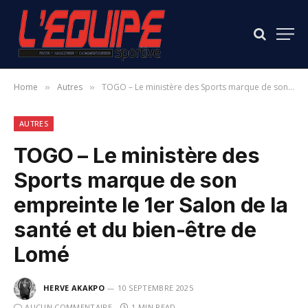
Home
Autres
TOGO – Le ministère des Sports marque de son empreinte le 1er Salon de la santé et du bien-être de Lomé
»
»
AUTRES
TOGO – Le ministère des
Sports marque de son
empreinte le 1er Salon de la
santé et du bien-être de
Lomé
HERVE AKAKPO
10 SEPTEMBRE 2025
AUCUN COMMENTAIRE
1 MIN READ