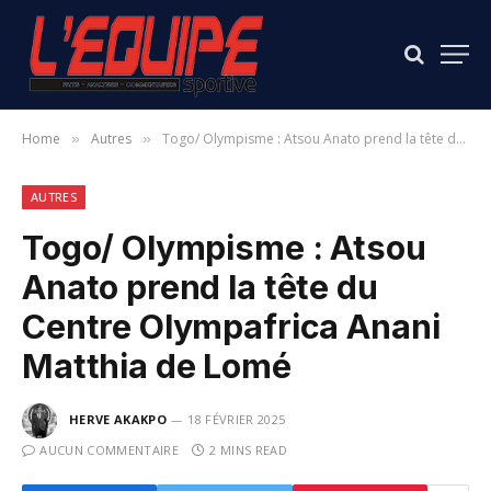
Home
Autres
Togo/ Olympisme : Atsou Anato prend la tête du Centre Olympafrica Anani Matthia de Lomé
»
»
AUTRES
Togo/ Olympisme : Atsou
Anato prend la tête du
Centre Olympafrica Anani
Matthia de Lomé
HERVE AKAKPO
18 FÉVRIER 2025
AUCUN COMMENTAIRE
2 MINS READ