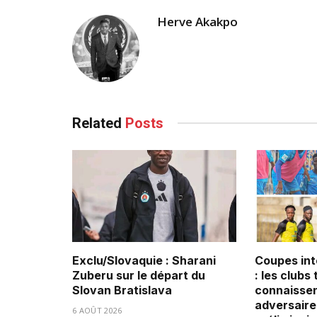
Herve Akakpo
Related
Posts
Exclu/Slovaquie : Sharani
Coupes int
Zuberu sur le départ du
: les clubs
Slovan Bratislava
connaissen
adversaire
6 AOÛT 2026