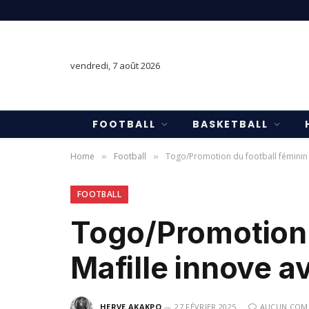
vendredi, 7 août 2026
FOOTBALL
BASKETBALL
Home
Football
Togo/Promotion du football féminin 
»
»
FOOTBALL
Togo/Promotion 
Mafille innove a
HERVE AKAKPO
27 FÉVRIER 2025
AUCUN COM