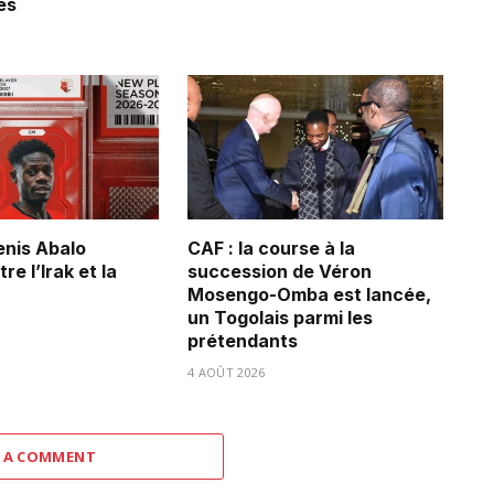
es
Denis Abalo
CAF : la course à la
re l’Irak et la
succession de Véron
Mosengo-Omba est lancée,
un Togolais parmi les
prétendants
4 AOÛT 2026
 A COMMENT