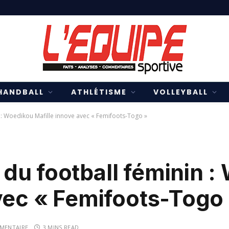
HANDBALL
ATHLÉTISME
VOLLEYBALL
: Woedikou Mafille innove avec « Femifoots-Togo »
du football féminin :
vec « Femifoots-Togo
MENTAIRE
3 MINS READ