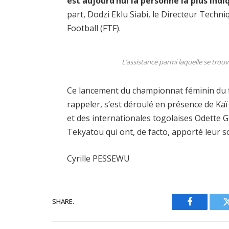
est aujourd’hui la personne la plus ind
part, Dodzi Eklu Siabi, le Directeur Techn
Football (FTF).
L’assistance parmi laquelle se trou
Ce lancement du championnat féminin du foo
rappeler, s’est déroulé en présence de Ka
et des internationales togolaises Odette
Tekyatou qui ont, de facto, apporté leur sou
Cyrille PESSEWU
SHARE.
Facebook