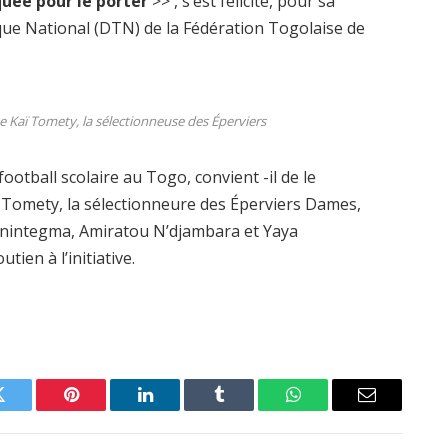
iquée pour le porter
>> , s’est félicité, pour sa
ique National (DTN) de la Fédération Togolaise de
ve Kaï Tomety, la sélectionneuse des Éperviers
tball scolaire au Togo, convient -il de le
ï Tomety, la sélectionneure des Éperviers Dames,
 Gnintegma, Amiratou N’djambara et Yaya
tien à l’initiative.
Twitter
Pinterest
LinkedIn
Tumblr
WhatsApp
Email