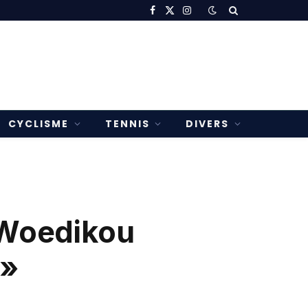
Facebook
X
Instagram
(Twitter)
CYCLISME
TENNIS
DIVERS
 Woedikou
 »