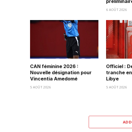
préliminair
6 AOÛT 2026
CAN féminine 2026 :
Officiel : 
Nouvelle désignation pour
tranche ent
Vincentia Amedomé
Libye
5 AOÛT 2026
5 AOÛT 2026
ADD