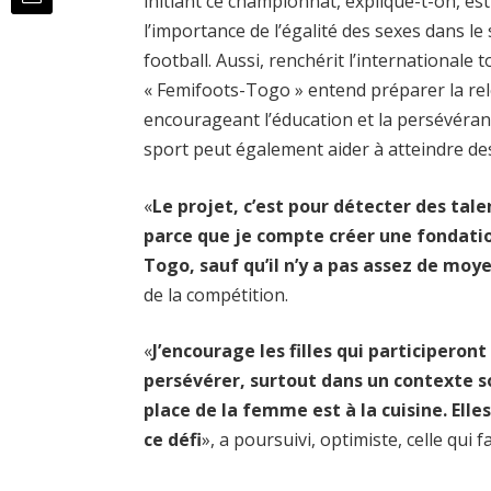
initiant ce championnat, explique-t-on, es
l’importance de l’égalité des sexes dans le 
football. Aussi, renchérit l’international
« Femifoots-Togo » entend préparer la rel
encourageant l’éducation et la persévéran
sport peut également aider à atteindre des
«
Le projet, c’est pour détecter des tal
parce que je compte créer une fondatio
Togo, sauf qu’il n’y a pas assez de moy
de la compétition.
«
J’encourage les filles qui participero
persévérer, surtout dans un contexte so
place de la femme est à la cuisine. Ell
ce défi
», a poursuivi, optimiste, celle qui 