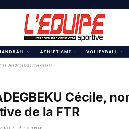
HANDBALL
ATHLÉTISME
VOLLEYBALL
e Directrice Exécutive de la FTR
ADEGBEKU Cécile, n
tive de la FTR
MENTAIRE
1 MIN READ