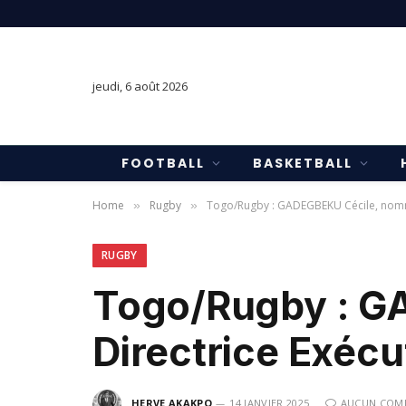
jeudi, 6 août 2026
FOOTBALL
BASKETBALL
Home
Rugby
Togo/Rugby : GADEGBEKU Cécile, nommé
»
»
RUGBY
Togo/Rugby : G
Directrice Exécu
HERVE AKAKPO
14 JANVIER 2025
AUCUN COM