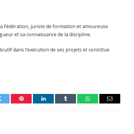
la Fédération, juriste de formation et amoureuse
gueur et sa connaissance de la discipline.
utif dans l’exécution de ses projets et constitue
Twitter
Pinterest
LinkedIn
Tumblr
WhatsApp
Email