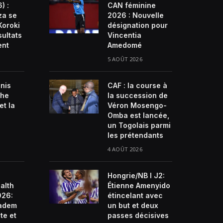
) :
CAN féminine
za se
2026 : Nouvelle
Koroki
désignation pour
sultats
Vincentia
ent
Amedomé
5 AOÛT 2026
enis
CAF : la course à
che
la succession de
et la
Véron Mosengo-
Omba est lancée,
un Togolais parmi
les prétendants
4 AOÛT 2026
Hongrie/NB I J2:
alth
Étienne Amenyido
026:
étincelant avec
ladem
un but et deux
te et
passes décisives