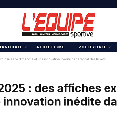
HANDBALL
ATHLÉTISME
VOLLEYBALL
plosives ce dimanche et une innovation inédite dans l’achat des tickets
025 : des affiches ex
innovation inédite da