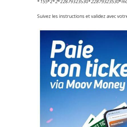
*
155
*2*
2
*22879323530*
22879323530
*m
Suivez les instructions et validez avec votr