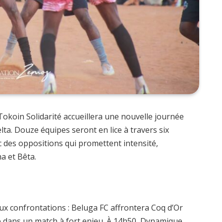
 Tokoin Solidarité accueillera une nouvelle journée
ta. Douze équipes seront en lice à travers six
c des oppositions qui promettent intensité,
a et Bêta.
eux confrontations : Beluga FC affrontera Coq d’Or
 dans un match à fort enjeu. À 14h50, Dynamique