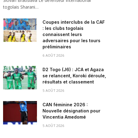
Slovan Bratislava Le défenseur international
togolais Sharani…
Coupes interclubs de la CAF
: les clubs togolais
connaissent leurs
adversaires pour les tours
préliminaires
6 AOÛT 2026
D2 Togo (J6) : JCA et Agaza
se relancent, Koroki déroule,
résultats et classement
5 AOÛT 2026
CAN féminine 2026 :
Nouvelle désignation pour
Vincentia Amedomé
5 AOÛT 2026