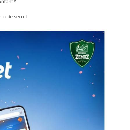
ontant#
e code secret.