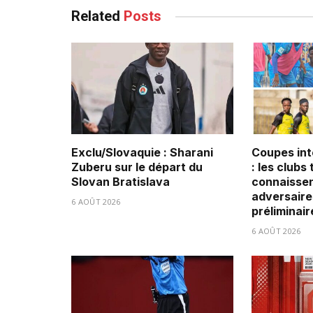
Related
Posts
Exclu/Slovaquie : Sharani
Coupes int
Zuberu sur le départ du
: les clubs
Slovan Bratislava
connaissen
adversaire
6 AOÛT 2026
préliminair
6 AOÛT 2026