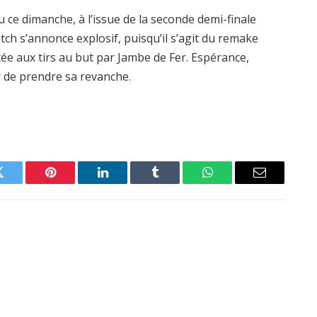
u ce dimanche, à l’issue de la seconde demi-finale
ch s’annonce explosif, puisqu’il s’agit du remake
tée aux tirs au but par Jambe de Fer. Espérance,
 de prendre sa revanche.
Twitter
Pinterest
LinkedIn
Tumblr
WhatsApp
Email