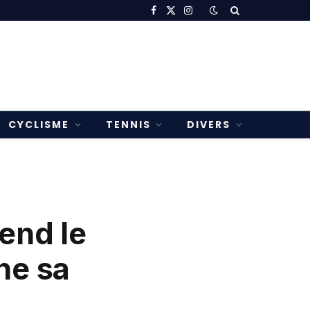
Facebook
X
Instagram
(Twitter)
CYCLISME
TENNIS
DIVERS
end le
he sa