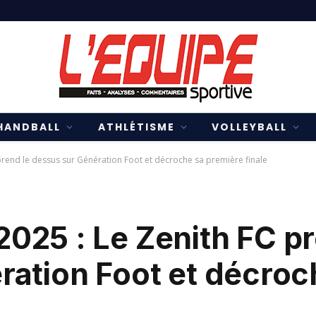
HANDBALL
ATHLÉTISME
VOLLEYBALL
rend le dessus sur Génération Foot et décroche sa première finale
025 : Le Zenith FC pr
ration Foot et décroc