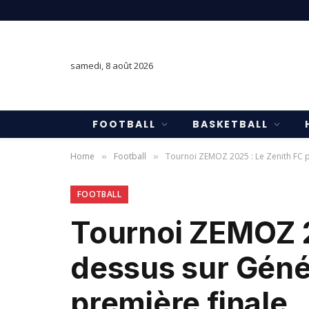
samedi, 8 août 2026
FOOTBALL
BASKETBALL
Home
Football
Tournoi ZEMOZ 2025 : Le Zenith FC p
»
»
FOOTBALL
Tournoi ZEMOZ 2
dessus sur Géné
première finale