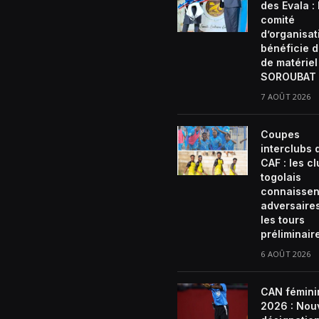
des Evala :
comité
d’organisat
bénéficie d
de matériel
SOROUBAT 
7 AOÛT 2026
Coupes
interclubs 
CAF : les c
togolais
connaissen
adversaire
les tours
préliminair
6 AOÛT 2026
CAN fémini
2026 : Nou