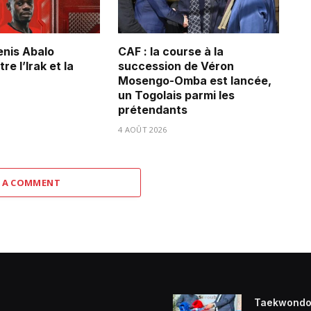
Denis Abalo
CAF : la course à la
re l’Irak et la
succession de Véron
Mosengo-Omba est lancée,
un Togolais parmi les
prétendants
4 AOÛT 2026
 A COMMENT
Taekwondo