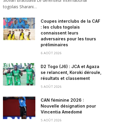
Slovan Bratislava Le défenseur international
togolais Sharani…
Coupes interclubs de la CAF
: les clubs togolais
connaissent leurs
adversaires pour les tours
préliminaires
6 AOÛT 2026
D2 Togo (J6) : JCA et Agaza
se relancent, Koroki déroule,
résultats et classement
5 AOÛT 2026
CAN féminine 2026 :
Nouvelle désignation pour
Vincentia Amedomé
5 AOÛT 2026