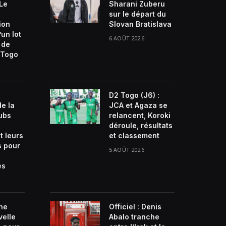
 Le
Sharani Zuberu
sur le départ du
ion
Slovan Bratislava
’un lot
6 AOÛT 2026
 de
Togo
D2 Togo (J6) :
de la
JCA et Agaza se
lubs
relancent, Koroki
déroule, résultats
t leurs
et classement
s pour
5 AOÛT 2026
es
ne
Officiel : Denis
velle
Abalo tranche