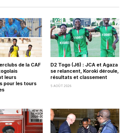
erclubs de la CAF
D2 Togo (J6) : JCA et Agaza
 togolais
se relancent, Koroki déroule,
t leurs
résultats et classement
s pour les tours
5 AOÛT 2026
es