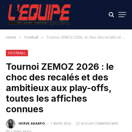
Home
Football
Tournoi ZEMOZ 2026 : le choc des recalés et des ambitieux aux play-offs, toutes les affiches connues
»
»
FOOTBALL
Tournoi ZEMOZ 2026 : le
choc des recalés et des
ambitieux aux play-offs,
toutes les affiches
connues
HERVE AKAKPO
1 MARS 2026
AUCUN COMMENTAIRE
3 MINS READ