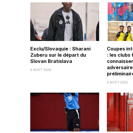
Exclu/Slovaquie : Sharani
Coupes int
Zuberu sur le départ du
: les clubs
Slovan Bratislava
connaissen
adversaire
6 AOÛT 2026
préliminair
6 AOÛT 2026