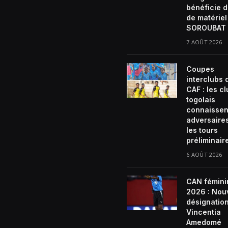
bénéficie d
de matériel
SOROUBAT 
7 AOÛT 2026
Coupes
interclubs 
CAF : les c
togolais
connaissen
adversaire
les tours
préliminair
6 AOÛT 2026
CAN fémini
2026 : Nou
désignatio
Vincentia
Amedomé