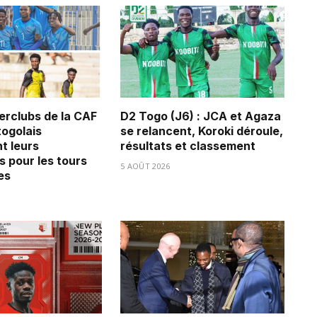
erclubs de la CAF
D2 Togo (J6) : JCA et Agaza
 togolais
se relancent, Koroki déroule,
t leurs
résultats et classement
s pour les tours
5 AOÛT 2026
es