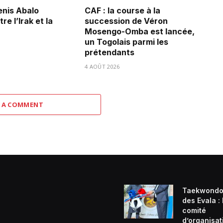
Denis Abalo
CAF : la course à la
re l’Irak et la
succession de Véron
Mosengo-Omba est lancée,
un Togolais parmi les
prétendants
4 AOÛT 2026
 A COMMENT
Taekwondo
des Evala :
comité
d’organisat