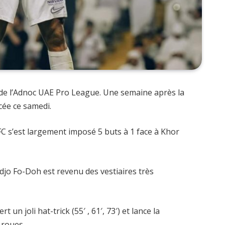
s de l’Adnoc UAE Pro League. Une semaine après la
cée ce samedi.
 FC s’est largement imposé 5 buts à 1 face à Khor
djo Fo-Doh est revenu des vestiaires très
t un joli hat-trick (55′ , 61′, 73′) et lance la
 roues.