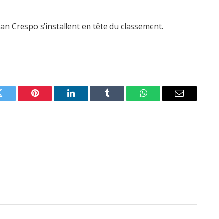
an Crespo s’installent en tête du classement.
Twitter
Pinterest
LinkedIn
Tumblr
WhatsApp
Email