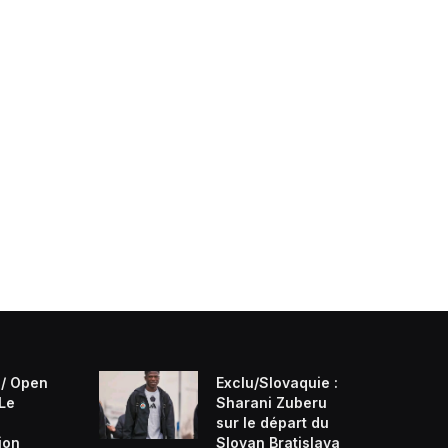
/ Open
Exclu/Slovaquie :
 Le
Sharani Zuberu
sur le départ du
ion
Slovan Bratislava