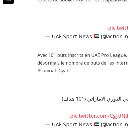
pic.twi
— UAE Sport News
(@action_
Avec 101 buts inscrits en UAE Pro League, 
désormais le nombre de buts de l’ex inter
Asamoah Gyan.
– ي الاماراتي (101 هدف
pic.twitter.com/CgjUN
— UAE Sport News
(@action_