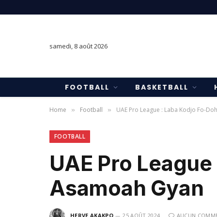
samedi, 8 août 2026
FOOTBALL
BASKETBALL
Home
Football
UAE Pro League : Laba Kodjo Fo-Doh
»
»
FOOTBALL
UAE Pro League :
Asamoah Gyan
HERVE AKAKPO
25 AOÛT 2024
AUCUN COMME