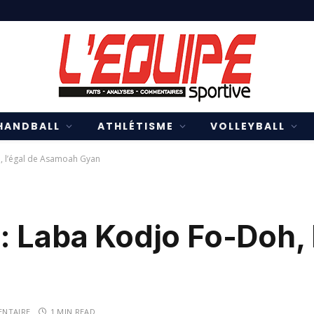
HANDBALL
ATHLÉTISME
VOLLEYBALL
, l’égal de Asamoah Gyan
 Laba Kodjo Fo-Doh, l
NTAIRE
1 MIN READ