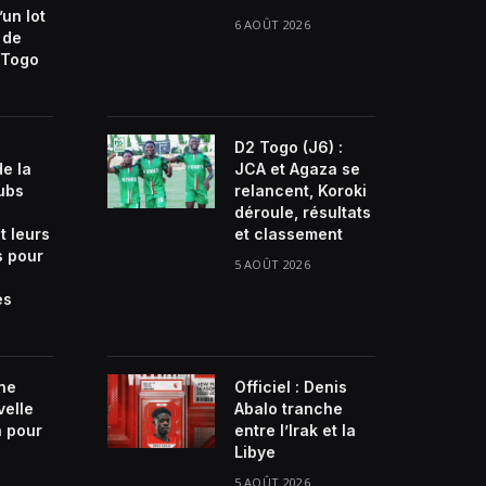
’un lot
6 AOÛT 2026
 de
Togo
D2 Togo (J6) :
de la
JCA et Agaza se
lubs
relancent, Koroki
déroule, résultats
t leurs
et classement
s pour
5 AOÛT 2026
es
ne
Officiel : Denis
velle
Abalo tranche
n pour
entre l’Irak et la
Libye
5 AOÛT 2026